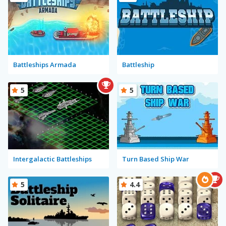
Battleships Armada
Battleship
5
5
Intergalactic Battleships
Turn Based Ship War
5
4.4