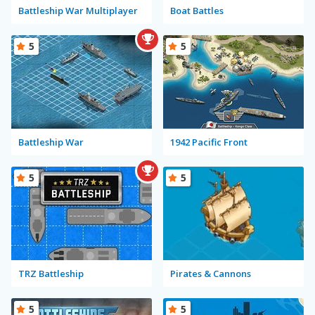
Battleship War Multiplayer
Boat Battles
5
5
Battleship War
1942 Pacific Front
5
5
TRZ Battleship
Pirates & Cannons
5
5