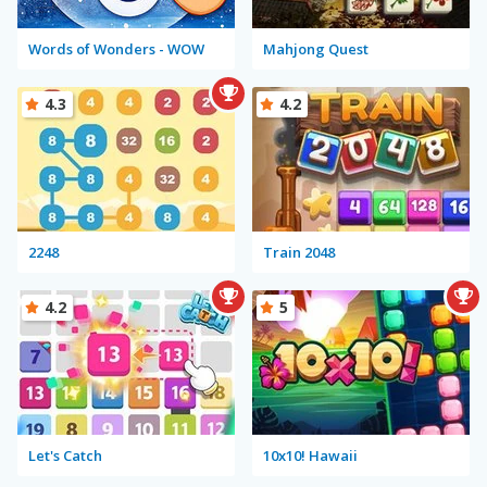
Words of Wonders - WOW
Mahjong Quest
4.3
4.2
2248
Train 2048
4.2
5
Let's Catch
10x10! Hawaii