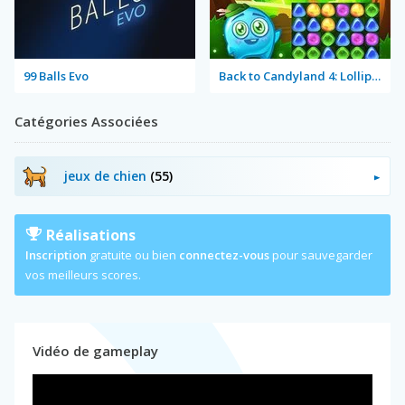
99 Balls Evo
Back to Candyland 4: Lollipop Garden
Catégories Associées
jeux de chien
(55)
Réalisations
Inscription
gratuite ou bien
connectez-vous
pour sauvegarder
vos meilleurs scores.
Vidéo de gameplay