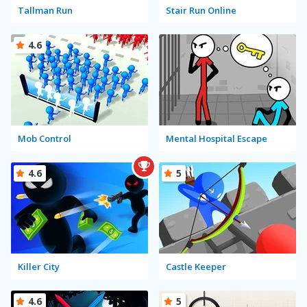
Tallman Run
Stair Run Online
4.6
Mob Control
Mental Hospital Escape
4.6
5
Killer City
Castle Keeper
4.6
5