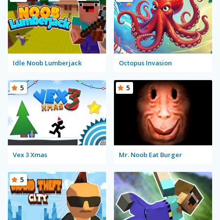
Idle Noob Lumberjack
Octopus Invasion
5
5
Vex 3 Xmas
Mr. Noob Eat Burger
5