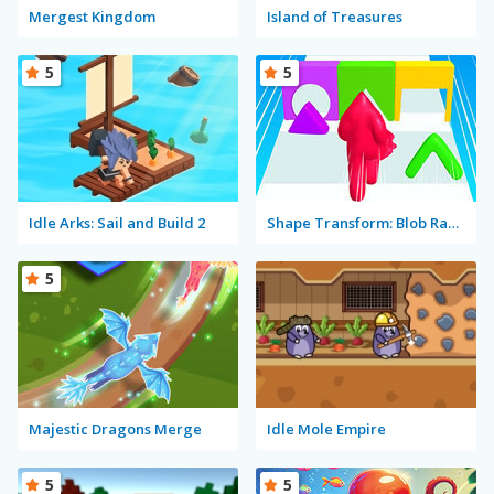
Mergest Kingdom
Island of Treasures
5
5
Idle Arks: Sail and Build 2
Shape Transform: Blob Racing
5
Majestic Dragons Merge
Idle Mole Empire
5
5