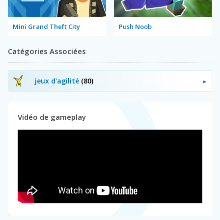
Mini Grand Theft City
Push Noob
Catégories Associées
jeux d'agilité
(80)
Vidéo de gameplay