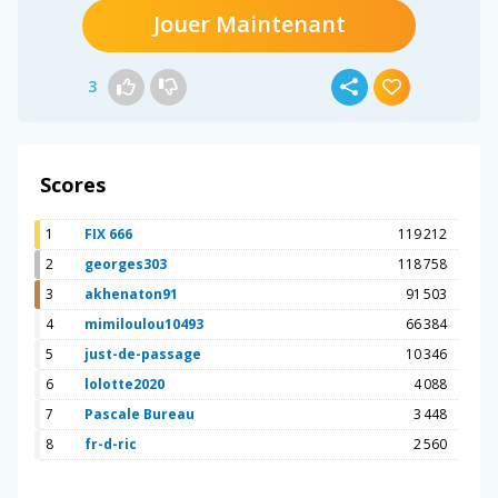
Jouer Maintenant
3
Scores
1
FIX 666
119 212
2
georges303
118 758
3
akhenaton91
91 503
4
mimiloulou10493
66 384
5
just-de-passage
10 346
6
lolotte2020
4 088
7
Pascale Bureau
3 448
8
fr-d-ric
2 560