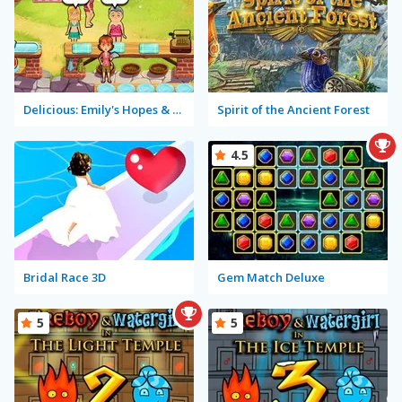
Delicious: Emily's Hopes & Fears
Spirit of the Ancient Forest
4.5
Bridal Race 3D
Gem Match Deluxe
5
5