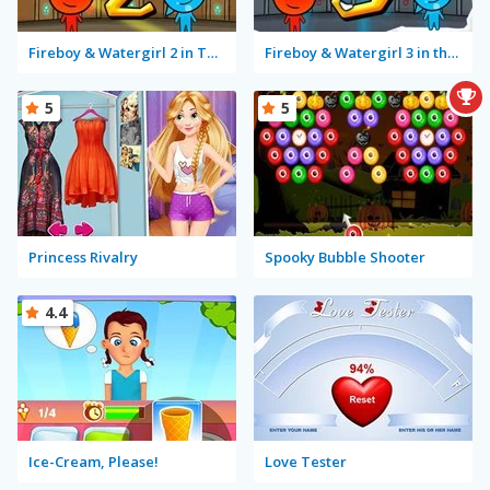
Fireboy & Watergirl 2 in The Light Temple
Fireboy & Watergirl 3 in the Ice Temple
5
5
Princess Rivalry
Spooky Bubble Shooter
4.4
Ice-Cream, Please!
Love Tester