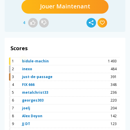
Jouer Maintenant
4
Scores
1
bidule-machin
1 493
2
inexo
484
3
just-de-passage
391
4
FIX 666
348
5
metalchrist33
236
6
georges303
220
7
joelj
204
8
Alex Doyon
142
9
JJ DT
123