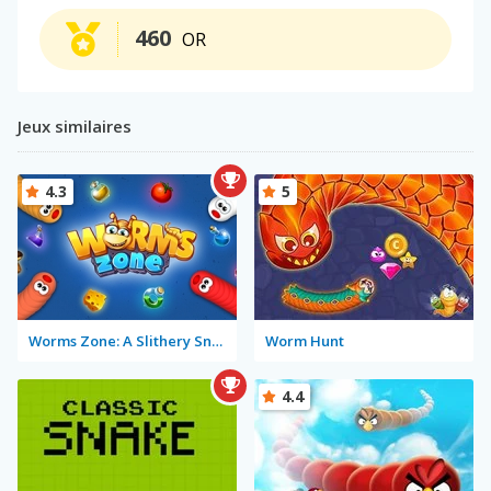
460
OR
Jeux similaires
4.3
5
Worms Zone: A Slithery Snake
Worm Hunt
4.4