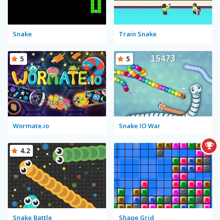
Snake
Train Snake
5
5
Wormate.io
Snake IO War
4.2
Snake Battle
Shape Grid