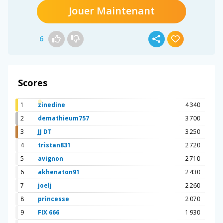
Jouer Maintenant
6
Scores
1
zinedine
4 340
2
demathieum757
3 700
3
JJ DT
3 250
4
tristan831
2 720
5
avignon
2 710
6
akhenaton91
2 430
7
joelj
2 260
8
princesse
2 070
9
FIX 666
1 930