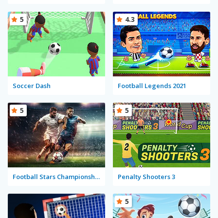
5
4.3
Soccer Dash
Football Legends 2021
5
5
Football Stars Championship
Penalty Shooters 3
5