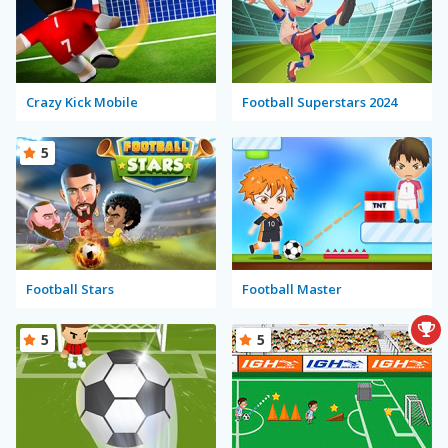
Crazy Kick Mobile
Football Superstars 2024
5
Football Stars
Football Master
5
5