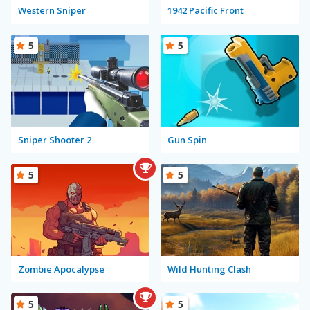
Western Sniper
1942 Pacific Front
5
5
Sniper Shooter 2
Gun Spin
5
5
Zombie Apocalypse
Wild Hunting Clash
5
5