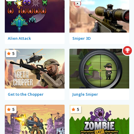
Alien Attack
Sniper 3D
5
Get to the Chopper
Jungle Sniper
5
5