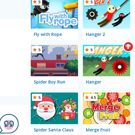
5
5
Fly with Rope
Hanger 2
5
5
Spider Boy Run
Hanger
5
4.5
Spider Santa Claus
Merge Fruit