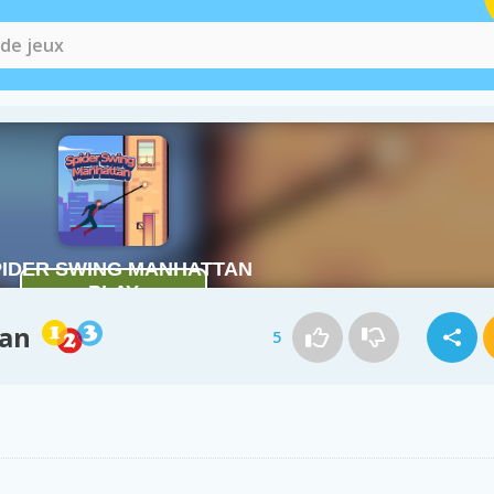
tan
5