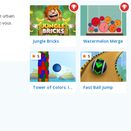
e urbain.
z-vous
Jungle Bricks
Watermelon Merge
5
5
Tower of Colors: Island Edition
Fast Ball Jump