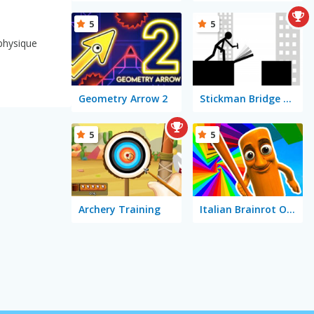
5
5
physique
Geometry Arrow 2
Stickman Bridge Constructor
5
5
Archery Training
Italian Brainrot Obby Parkour