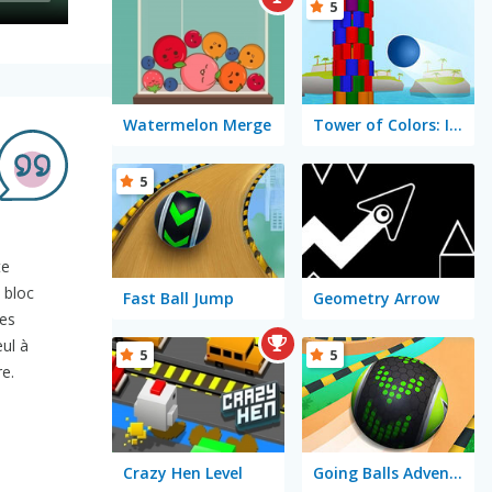
5
Watermelon Merge
Tower of Colors: Island Edition
5
te
 bloc
Fast Ball Jump
Geometry Arrow
les
eul à
5
5
e.
Crazy Hen Level
Going Balls Adventure 2