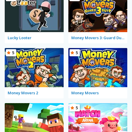
Lucky Looter
Money Movers 3: Guard Duty
5
5
Money Movers 2
Money Movers
5