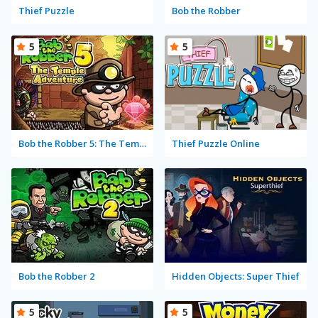
Thief Puzzle
Bob the Robber
5
5
Bob the Robber 5: The Temple Adventure
Thief Puzzle Online
Bob the Robber 2
Hidden Objects: Super Thief
5
5