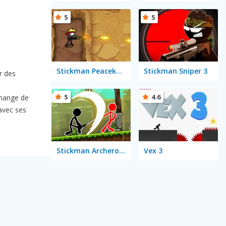
5
5
Stickman Peacekeeper
Stickman Sniper 3
r des
5
4.6
change de
avec ses
Stickman Archero Fight
Vex 3