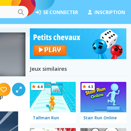
SE CONNECTER
INSCRIPTION
Jeux similaires
4.4
4.3
Up
Tallman Run
Stair Run Online