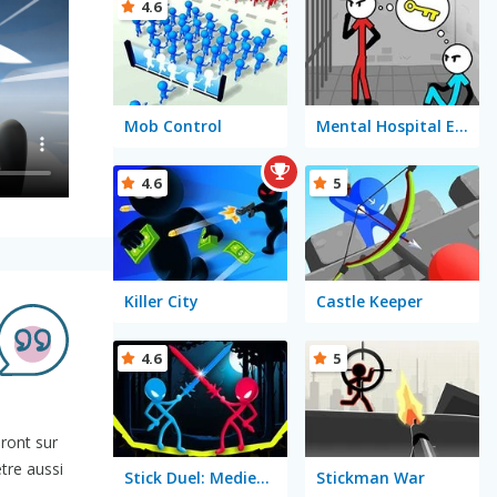
4.6
Mob Control
Mental Hospital Escape
4.6
5
Killer City
Castle Keeper
4.6
5
ront sur
tre aussi
Stick Duel: Medieval Wars
Stickman War