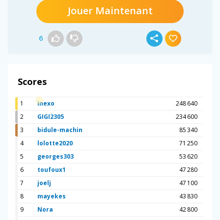
Jouer Maintenant
6
Scores
1
inexo
248 640
2
GIGI2305
234 600
3
bidule-machin
85 340
4
lolotte2020
71 250
5
georges303
53 620
6
toufoux1
47 280
7
joelj
47 100
8
mayekes
43 830
9
Nora
42 800