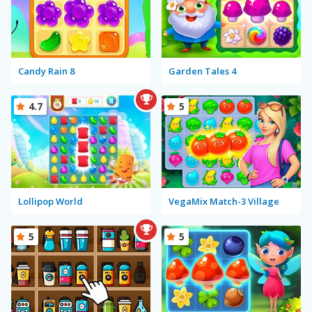
Candy Rain 8
Garden Tales 4
4.7
5
Lollipop World
VegaMix Match-3 Village
5
5