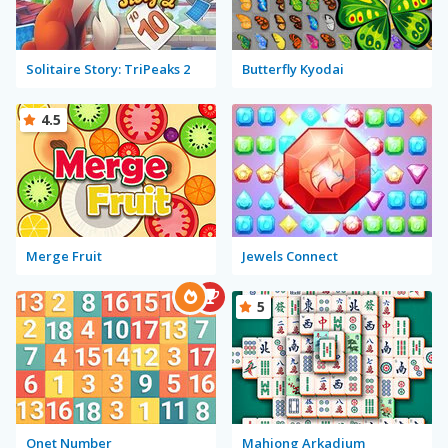
Solitaire Story: TriPeaks 2
Butterfly Kyodai
4.5
Merge Fruit
Jewels Connect
5
Onet Number
Mahjong Arkadium