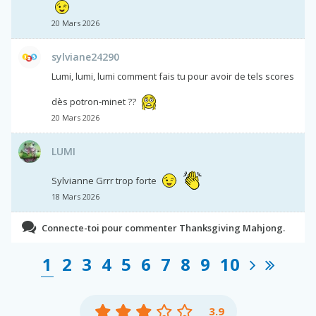
20 Mars 2026
sylviane24290
Lumi, lumi, lumi comment fais tu pour avoir de tels scores
dès potron-minet ??
20 Mars 2026
LUMI
Sylvianne Grrr trop forte
18 Mars 2026
Connecte-toi pour commenter Thanksgiving Mahjong.
1
2
3
4
5
6
7
8
9
10
3.9