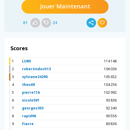
Jouer Maintenant
81
24
Scores
1
LUMI
114 148
2
robertindoch13
106 036
3
sylviane24290
105 652
4
theo69
104 256
5
pierre116
102 992
6
nicole591
93 836
7
georges303
92 340
8
rapid96
90 556
9
Fiacre
89 836