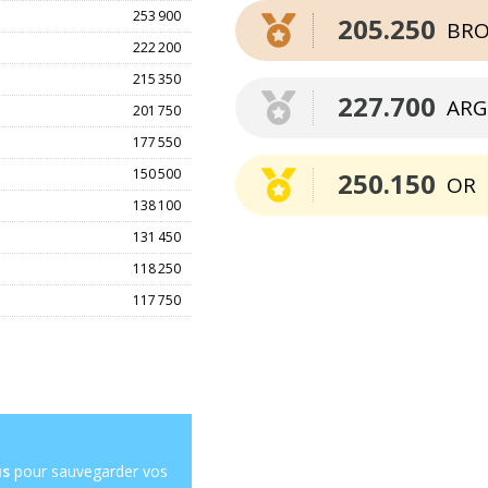
253 900
205.250
BRO
222 200
215 350
227.700
ARG
201 750
177 550
150 500
250.150
OR
138 100
131 450
118 250
117 750
us
pour sauvegarder vos