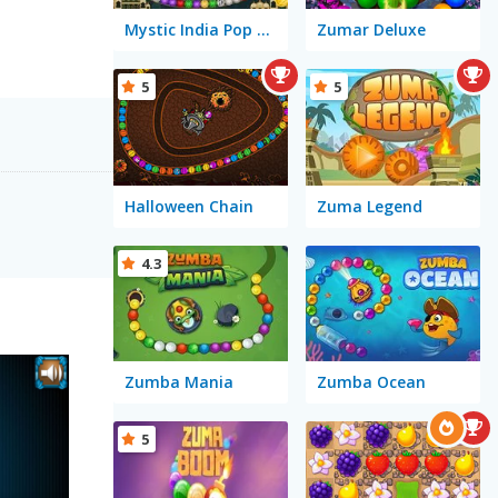
Mystic India Pop Express
Zumar Deluxe
5
5
Halloween Chain
Zuma Legend
4.3
Zumba Mania
Zumba Ocean
5