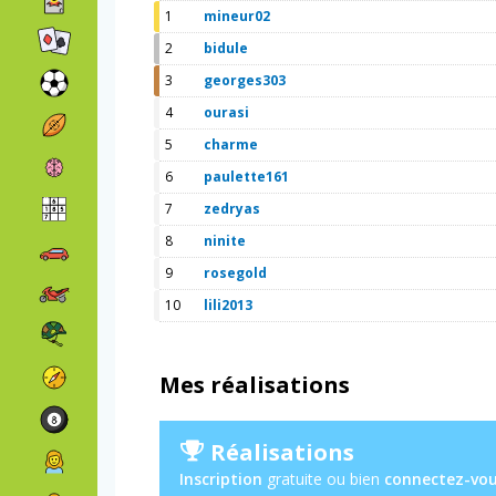
1
mineur02
2
bidule
3
georges303
4
ourasi
5
charme
6
paulette161
7
zedryas
8
ninite
9
rosegold
10
lili2013
Mes réalisations
Réalisations
Inscription
gratuite ou bien
connectez-vo