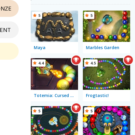
NZE
5
5
ENT
Maya
Marbles Garden
4.4
4.5
Totemia: Cursed Marbles
Frogtastic!
5
5