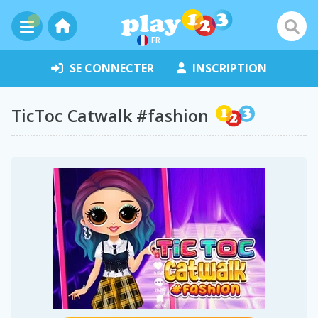
FR
SE CONNECTER
INSCRIPTION
TicToc Catwalk #fashion