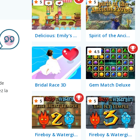
5
5
Delicious: Emily's Hopes & Fears
Spirit of the Ancient Forest
4.5
!
 de
Bridal Race 3D
Gem Match Deluxe
z la
5
5
Fireboy & Watergirl 2 in The Light Temple
Fireboy & Watergirl 3 in the Ice Temple