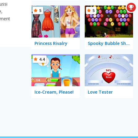
ussi
5
5
e,
ement
Princess Rivalry
Spooky Bubble Shooter
4.4
Ice-Cream, Please!
Love Tester