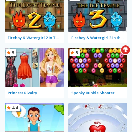
Fireboy & Watergirl 2 in The Light Temple
Fireboy & Watergirl 3 in the Ice Temple
5
5
Princess Rivalry
Spooky Bubble Shooter
4.4