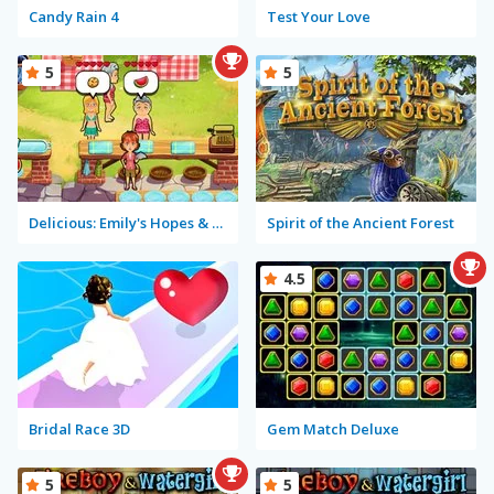
Candy Rain 4
Test Your Love
5
5
Delicious: Emily's Hopes & Fears
Spirit of the Ancient Forest
4.5
Bridal Race 3D
Gem Match Deluxe
5
5