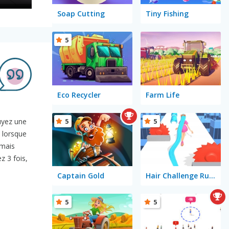
Soap Cutting
Tiny Fishing
5
Eco Recycler
Farm Life
5
5
puyez une
 lorsque
 mais
z 3 fois,
Captain Gold
Hair Challenge Rush
5
5