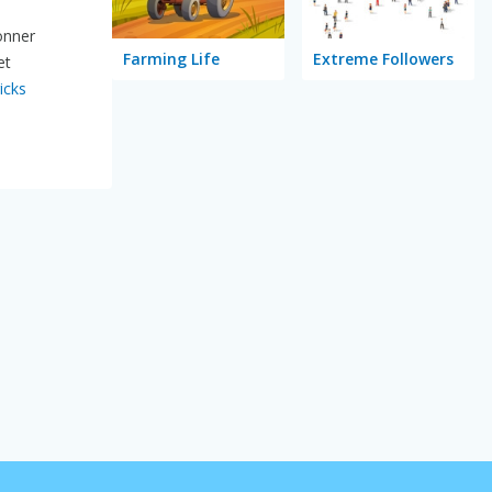
ionner
Farming Life
Extreme Followers
et
icks