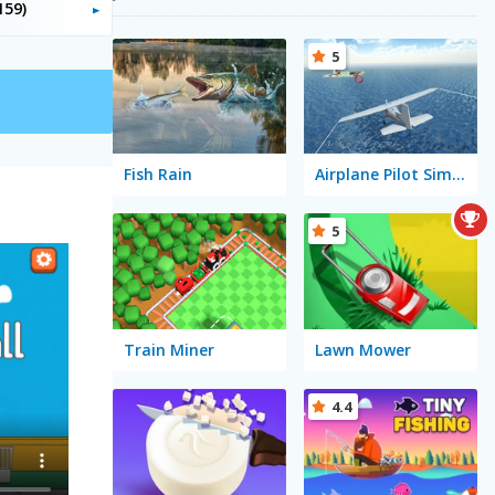
159)
5
Fish Rain
Airplane Pilot Simulator
5
Train Miner
Lawn Mower
4.4