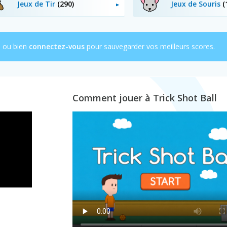
Jeux de Tir
(290)
Jeux de Souris
(
e ou bien
connectez-vous
pour sauvegarder vos meilleurs scores.
Comment jouer à Trick Shot Ball