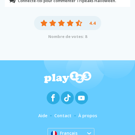
Connecte-toi pour commenter Tripeaks Halloween.
4.4
Nombre de votes: 8
Aide
Contact
À propos
Français