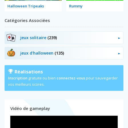
Halloween Tripeaks
Rummy
Catégories Associées
jeux solitaire
(239)
jeux d'halloween
(135)
Réalisations
Inscription
gratuite ou bien
connectez-vous
pour sauvegarder
vos meilleurs scores.
Vidéo de gameplay