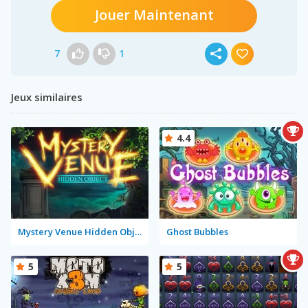
Jouer Maintenant
7
1
Jeux similaires
4.4
Mystery Venue Hidden Object
Ghost Bubbles
5
5