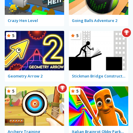
Crazy Hen Level
Going Balls Adventure 2
5
5
Geometry Arrow 2
Stickman Bridge Constructor
5
5
Archery Training
Italian Brainrot Obby Parkour