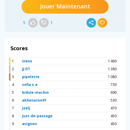
Jouer Maintenant
5
1
Scores
1
inexo
1 460
2
JJ DT
1 380
3
pipelette
1 080
4
sofia s.a
730
5
bidule-machin
690
6
akhenaton91
530
7
joelj
470
8
just-de-passage
450
9
avignon
450