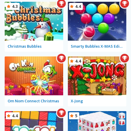
4.3
4.4
Christmas Bubbles
Smarty Bubbles X-MAS Edition
4.4
Om Nom Connect Christmas
X-Jong
4.4
5