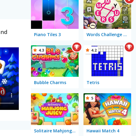
and
Piano Tiles 3
Words Challenge Online
4.3
4.2
Bubble Charms
Tetris
5
Solitaire Mahjong Juicy
Hawaii Match 4