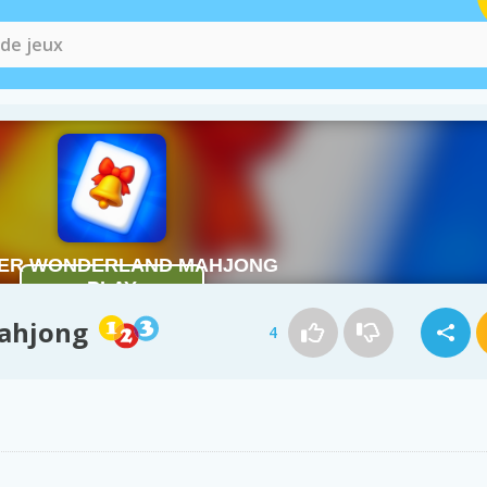
ahjong
4