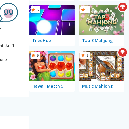
5
5
,
Tiles Hop
Tap 3 Mahjong
. Au fil
t
5
5
 une
Hawaii Match 5
Music Mahjong