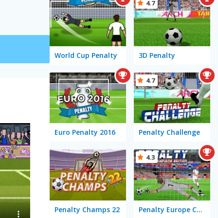
4.7
World Cup Penalty
3D Penalty
4.7
Euro Penalty 2016
Penalty Challenge
4.3
Penalty Champs 22
Penalty Europe Champions Edition Multiplayer