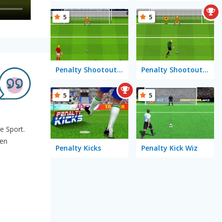
5
5
Penalty Shootout: Euro Cup 2016
Penalty Shootout: Multi League
5
5
de Sport.
 en
Penalty Kicks
Penalty Kick Wiz