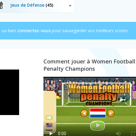
Jeux de Défense
(45)
e ou bien
connectez-vous
pour sauvegarder vos meilleurs scores.
Comment jouer à Women Football
Penalty Champions