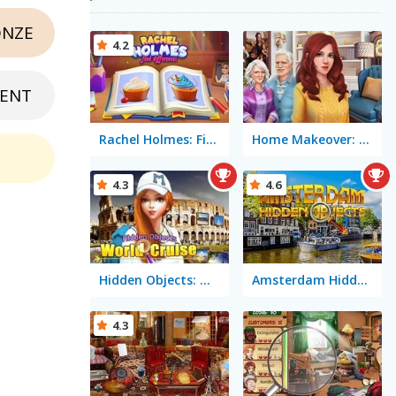
NZE
4.2
ENT
Rachel Holmes: Find Differences
Home Makeover: Hidden Object
4.3
4.6
Hidden Objects: World Cruise
Amsterdam Hidden Objects
4.3