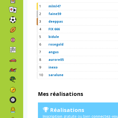
1
mlml47
2
faine59
3
deeppas
4
FIX 666
5
bidule
6
rosegold
7
angus
8
aurore05
9
inexo
10
saralune
Mes réalisations
Réalisations
Inscription
gratuite ou bien
connectez-vo