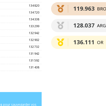
134 820
119.963
BRO
134 720
134 338
128.037
ARG
133 299
132 942
132 902
136.111
OR
132 732
131 942
131 592
131 438
us
pour sauvegarder vos