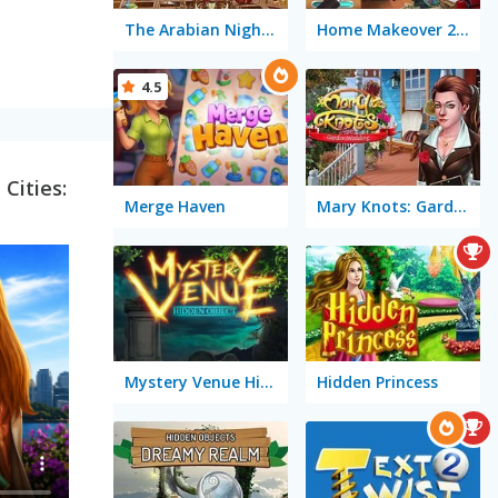
The Arabian Nights: Sinbad the Voyager
Home Makeover 2 Hidden Object
4.5
Cities:
Merge Haven
Mary Knots: Garden Wedding
Mystery Venue Hidden Object
Hidden Princess