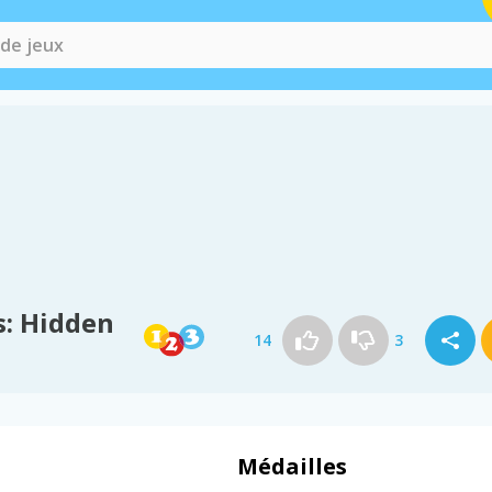
s: Hidden
14
3
Médailles