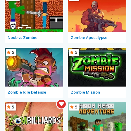
Noob vs Zombie
Zombie Apocalypse
5
5
Zombie Idle Defense
Zombie Mission
5
5