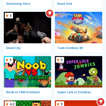
Doomsday Hero
Dead Zed
5
Dead City
Tank Zombies 3D
5
5
Noob vs 1000 Zombies!
Super Lule vs Zombies
4.2
5