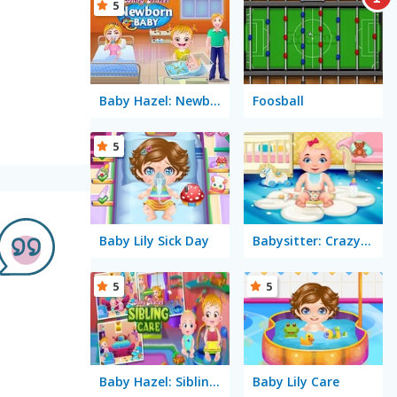
5
Baby Hazel: Newborn Baby
Foosball
5
Baby Lily Sick Day
Babysitter: Crazy Daycare
5
5
Baby Hazel: Sibling Care
Baby Lily Care