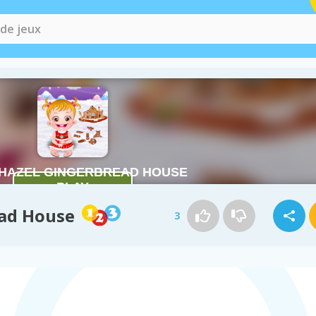
ead House
3