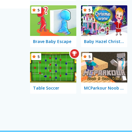
5
5
Brave Baby Escape
Baby Hazel Christmas Surprise
5
5
Table Soccer
MCParkour Noob & Noob Baby