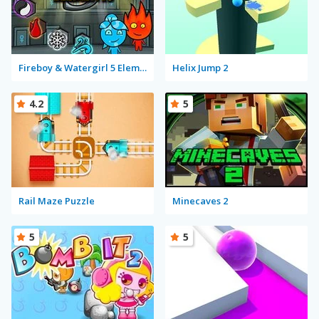
Fireboy & Watergirl 5 Elements
Helix Jump 2
4.2
5
Rail Maze Puzzle
Minecaves 2
5
5