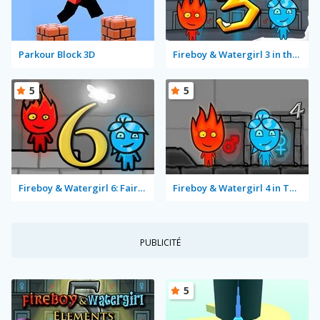
Parkour Block 3D
Fireboy & Watergirl 3 in the Ice Temple
5
5
Fireboy & Watergirl 6: Fairy Tales
Fireboy & Watergirl 4 in The Crystal Temple
PUBLICITÉ
5