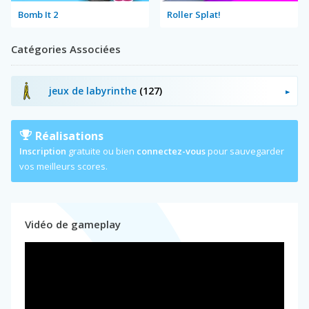
Bomb It 2
Roller Splat!
Catégories Associées
jeux de labyrinthe
(127)
Réalisations
Inscription
gratuite ou bien
connectez-vous
pour sauvegarder
vos meilleurs scores.
Vidéo de gameplay