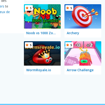
é des
ers
te
5
5
Jeux de
Noob vs 1000 Zombies!
Archery
5
5
WormRoyale.io
Arrow Challenge