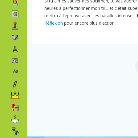
Si tu aimes sauver des stickmen, tu vas adore
heures à perfectionner mon tir... et c'était sup
mettra à l'épreuve avec ses batailles intenses. 
Réflexion
pour encore plus d'action!