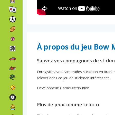
À propos du jeu Bow 
Sauvez vos compagnons de stickman
Enregistrez vos camarades stickman en tirant s
relever dans ce jeu de stickman intéressant.
Développeur: GameDistribution
Plus de jeux comme celui-ci