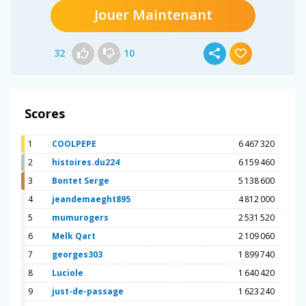
Jouer Maintenant
32
10
Scores
1
COOLPEPE
6 467 320
2
histoires.du224
6 159 460
3
Bontet Serge
5 138 600
4
jeandemaeght895
4 812 000
5
mumurogers
2 531 520
6
Melk Qart
2 109 060
7
georges303
1 899 740
8
Luciole
1 640 420
9
just-de-passage
1 623 240