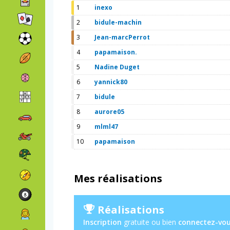
1
inexo
2
bidule-machin
3
Jean-marcPerrot
4
papamaison.
5
Nadine Duget
6
yannick80
7
bidule
8
aurore05
9
mlml47
10
papamaison
Mes réalisations
Réalisations
Inscription
gratuite ou bien
connectez-vo