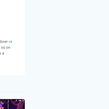
adorer
ce
où on
s à