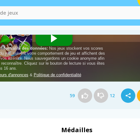
59
12
Médailles