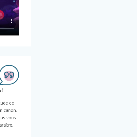
s!
tude de
un canon.
vous vous
araître.