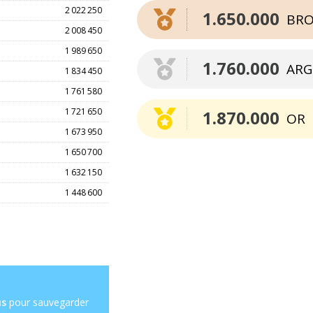
2 022 250
1.650.000
BRO
2 008 450
1 989 650
1.760.000
ARG
1 834 450
1 761 580
1 721 650
1.870.000
OR
1 673 950
1 650 700
1 632 150
1 448 600
us
pour sauvegarder