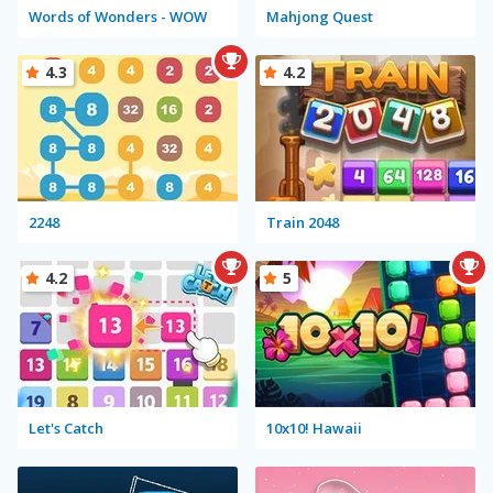
Words of Wonders - WOW
Mahjong Quest
4.3
4.2
2248
Train 2048
4.2
5
Let's Catch
10x10! Hawaii