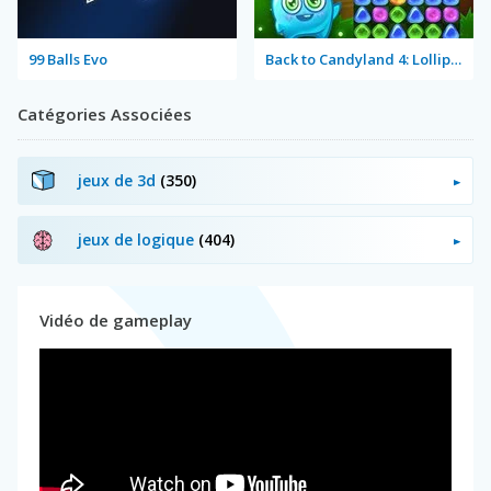
99 Balls Evo
Back to Candyland 4: Lollipop Garden
Catégories Associées
jeux de 3d
(350)
jeux de logique
(404)
Vidéo de gameplay