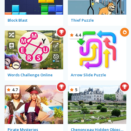
Block Blast
Thief Puzzle
4.4
Words Challenge Online
Arrow Slide Puzzle
4.7
5
Pirate Mysteries
Chenonceau Hidden Objects