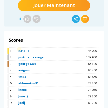
Jouer Maintenant
4
Scores
1
natalie
144 000
2
just-de-passage
137 900
3
georges303
86 100
4
avignon
85 400
5
tm33
83 860
6
akhenaton91
73 300
7
inexo
73 050
8
June :)
72 200
9
joelj
69 200