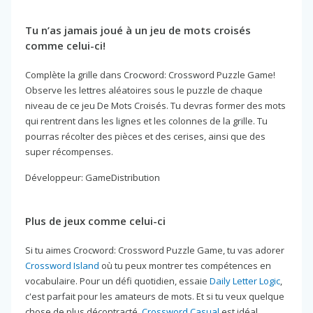
Tu n’as jamais joué à un jeu de mots croisés
comme celui-ci!
Complète la grille dans Crocword: Crossword Puzzle Game!
Observe les lettres aléatoires sous le puzzle de chaque
niveau de ce jeu De Mots Croisés. Tu devras former des mots
qui rentrent dans les lignes et les colonnes de la grille. Tu
pourras récolter des pièces et des cerises, ainsi que des
super récompenses.
Développeur: GameDistribution
Plus de jeux comme celui-ci
Si tu aimes Crocword: Crossword Puzzle Game, tu vas adorer
Crossword Island
où tu peux montrer tes compétences en
vocabulaire. Pour un défi quotidien, essaie
Daily Letter Logic
,
c'est parfait pour les amateurs de mots. Et si tu veux quelque
chose de plus décontracté,
Crossword Casual
est idéal.