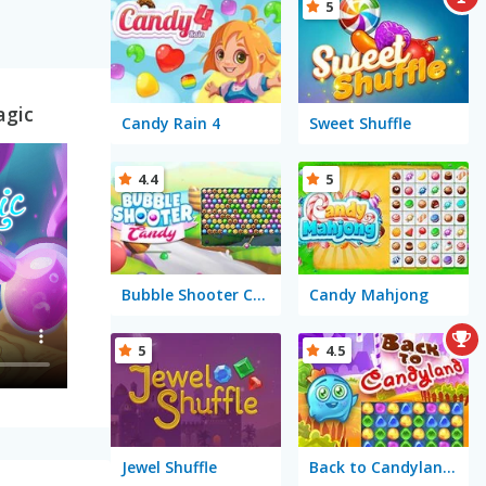
5
agic
Candy Rain 4
Sweet Shuffle
4.4
5
Bubble Shooter Candy
Candy Mahjong
5
4.5
Jewel Shuffle
Back to Candyland: Episode 1