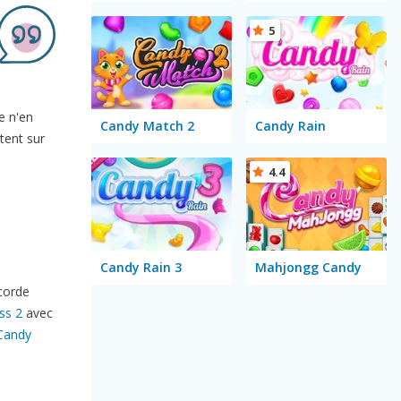
5
e n'en
Candy Match 2
Candy Rain
tent sur
4.4
Candy Rain 3
Mahjongg Candy
corde
ss 2
avec
Candy