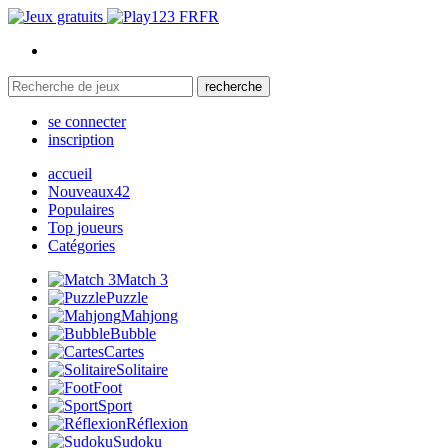
FR
recherche
se connecter
inscription
accueil
Nouveaux
42
Populaires
Top joueurs
Catégories
Match 3
Puzzle
Mahjong
Bubble
Cartes
Solitaire
Foot
Sport
Réflexion
Sudoku