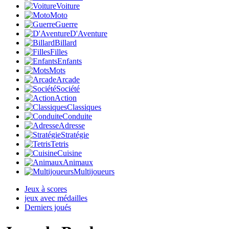
Voiture
Moto
Guerre
D'Aventure
Billard
Filles
Enfants
Mots
Arcade
Société
Action
Classiques
Conduite
Adresse
Stratégie
Tetris
Cuisine
Animaux
Multijoueurs
Jeux à scores
jeux avec médailles
Derniers joués