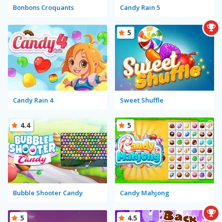
Bonbons Croquants
Candy Rain 5
5
Candy Rain 4
Sweet Shuffle
4.4
5
Bubble Shooter Candy
Candy Mahjong
5
4.5