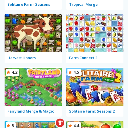
Solitaire Farm: Seasons
Tropical Merge
Harvest Honors
Farm Connect 2
4.2
4.5
Fairyland Merge & Magic
Solitaire Farm: Seasons 2
5
4.4