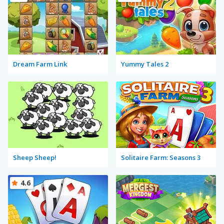
Dream Farm Link
Yummy Tales 2
Sheep Sheep!
Solitaire Farm: Seasons 3
4.6