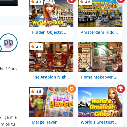
4.3
4.6
Hidden Objects: World Cruise
Amsterdam Hidden Objects
4.3
'hui? Sous
The Arabian Nights: Sinbad the Voyager
Home Makeover 2 Hidden Object
4.5
 - ça m'a
Merge Haven
World's Greatest Cities: Hidden Objects
eum
où tu