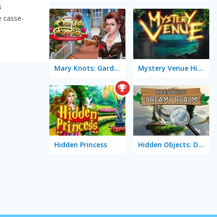
s
e casse-
Mary Knots: Garden Wedding
Mystery Venue Hidden Object
Hidden Princess
Hidden Objects: Dreamy Realm