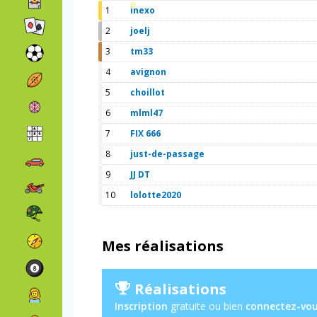
1
inexo
2
joelj
3
tm33
4
avignon
5
choillot
6
mlml47
7
FIX 666
8
just-de-passage
9
JJ DT
10
lolotte2020
Mes réalisations
Réalisations
Inscription
gratuite ou bien
connectez-vo