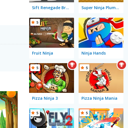
Sift Renegade Brawl
Super Ninja Plumber
5
Fruit Ninja
Ninja Hands
5
5
Pizza Ninja 3
Pizza Ninja Mania
5
5