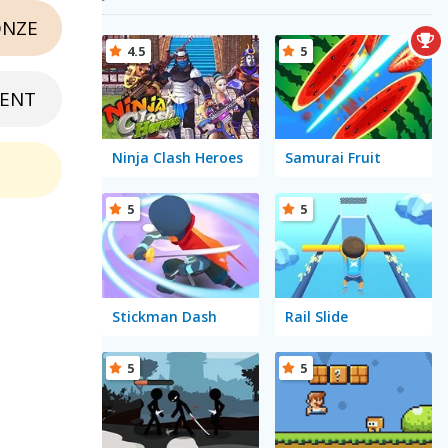
NZE
4.5
5
ENT
Ninja Clash Heroes
Samurai Fruit
5
5
Stickman Dash
Rail Slide
5
5