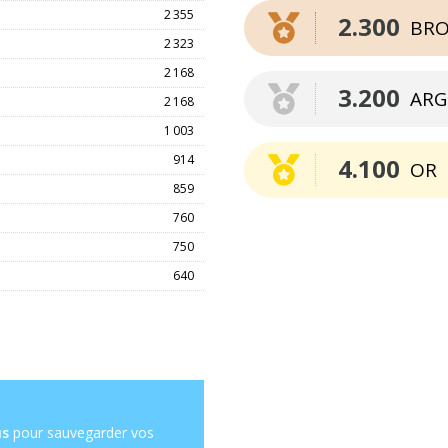
2 355
2.300
BRO
2 323
2 168
3.200
ARG
2 168
1 003
914
4.100
OR
859
760
750
640
us
pour sauvegarder vos