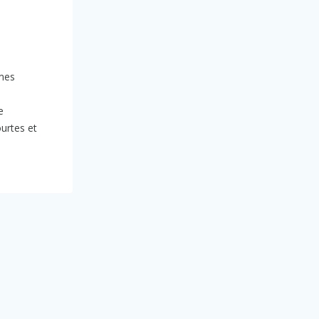
smes
e
urtes et