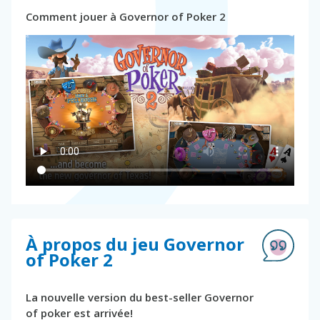
Comment jouer à Governor of Poker 2
À propos du jeu Governor
of Poker 2
La nouvelle version du best-seller Governor
of poker est arrivée!