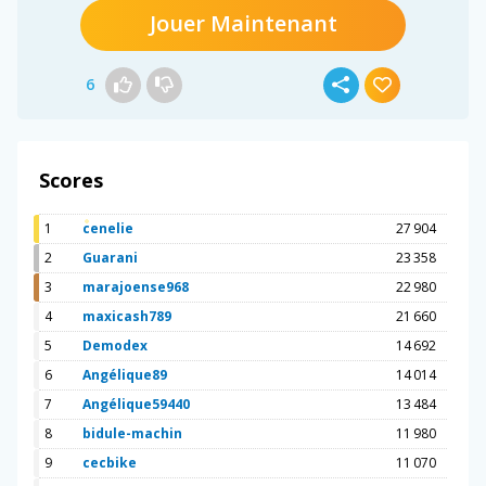
Jouer Maintenant
6
Scores
1
cenelie
27 904
2
Guarani
23 358
3
marajoense968
22 980
4
maxicash789
21 660
5
Demodex
14 692
6
Angélique89
14 014
7
Angélique59440
13 484
8
bidule-machin
11 980
9
cecbike
11 070