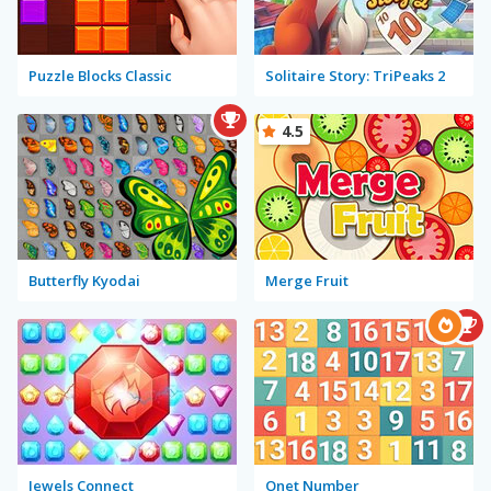
Puzzle Blocks Classic
Solitaire Story: TriPeaks 2
4.5
Butterfly Kyodai
Merge Fruit
Jewels Connect
Onet Number