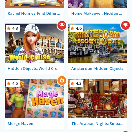
Rachel Holmes: Find Differences
Home Makeover: Hidden Object
4.3
4.6
Hidden Objects: World Cruise
Amsterdam Hidden Objects
4.5
4.3
Merge Haven
The Arabian Nights: Sinbad the Voyager