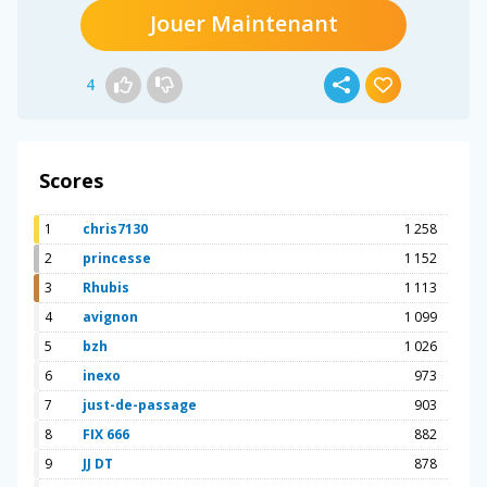
Jouer Maintenant
4
Scores
1
chris7130
1 258
2
princesse
1 152
3
Rhubis
1 113
4
avignon
1 099
5
bzh
1 026
6
inexo
973
7
just-de-passage
903
8
FIX 666
882
9
JJ DT
878