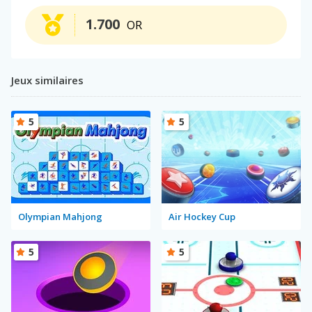
1.700
OR
Jeux similaires
5
5
Olympian Mahjong
Air Hockey Cup
5
5