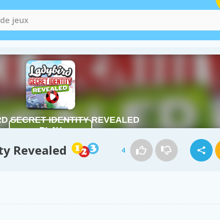
ity Revealed
4