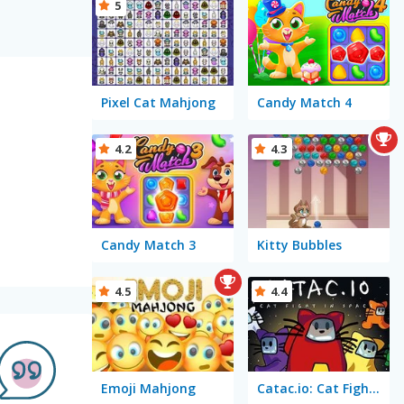
5
Pixel Cat Mahjong
Candy Match 4
4.2
4.3
Candy Match 3
Kitty Bubbles
4.5
4.4
Emoji Mahjong
Catac.io: Cat Fight in Space