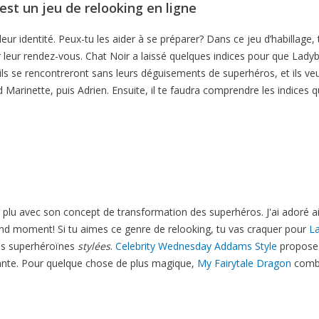
est un jeu de relooking en ligne
ur identité. Peux-tu les aider à se préparer? Dans ce jeu d’habillage,
 leur rendez-vous. Chat Noir a laissé quelques indices pour que Lady
u’ils se rencontreront sans leurs déguisements de superhéros, et ils ve
 Marinette, puis Adrien. Ensuite, il te faudra comprendre les indices q
 plu avec son concept de transformation des superhéros. J'ai adoré a
and moment! Si tu aimes ce genre de relooking, tu vas craquer pour
L
es superhéroïnes
stylées
.
Celebrity Wednesday Addams Style
propose 
nante. Pour quelque chose de plus magique,
My Fairytale Dragon
comb