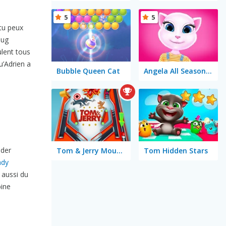
5
5
 tu peux
bug
ulent tous
u’Adrien a
Bubble Queen Cat
Angela All Season Fashion
ider
Tom & Jerry Mousetrap Pinball
Tom Hidden Stars
ady
aussi du
ine