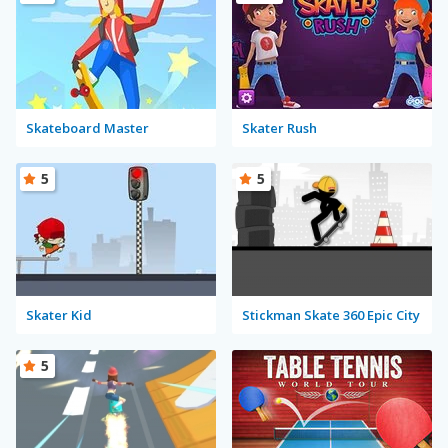
Skateboard Master
Skater Rush
5
5
Skater Kid
Stickman Skate 360 Epic City
5