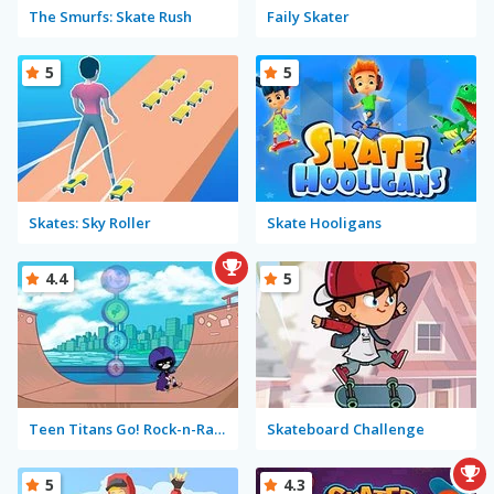
The Smurfs: Skate Rush
Faily Skater
5
5
Skates: Sky Roller
Skate Hooligans
4.4
5
Teen Titans Go! Rock-n-Raven
Skateboard Challenge
5
4.3