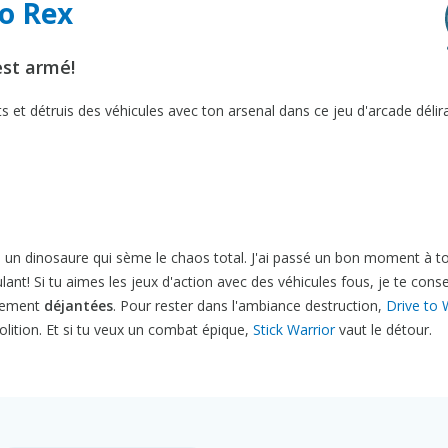
co Rex
est armé!
 et détruis des véhicules avec ton arsenal dans ce jeu d'arcade délira
s un dinosaure qui sème le chaos total. J'ai passé un bon moment à t
nt! Si tu aimes les jeux d'action avec des véhicules fous, je te conse
ètement
déjantées
. Pour rester dans l'ambiance destruction,
Drive to 
lition. Et si tu veux un combat épique,
Stick Warrior
vaut le détour.