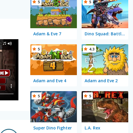
5
5
Adam & Eve 7
Dino Squad: Battle Mission
5
4.3
Adam and Eve 4
Adam and Eve 2
5
5
Super Dino Fighter
L.A. Rex