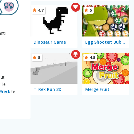
4.7
5
nt!
Dinosaur Game
Egg Shooter: Bubble Dinosaur
5
4.5
out
ille
T-Rex Run 3D
Merge Fruit
Wreck
te