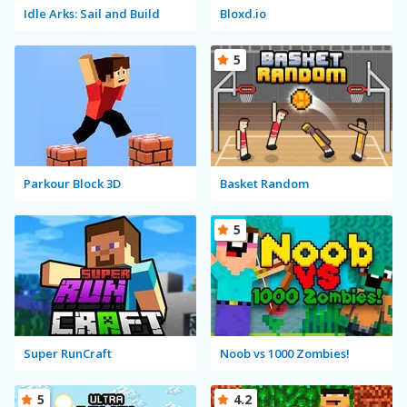
Idle Arks: Sail and Build
Bloxd.io
5
Parkour Block 3D
Basket Random
5
Super RunCraft
Noob vs 1000 Zombies!
5
4.2