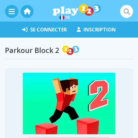
FR
SE CONNECTER
INSCRIPTION
Parkour Block 2