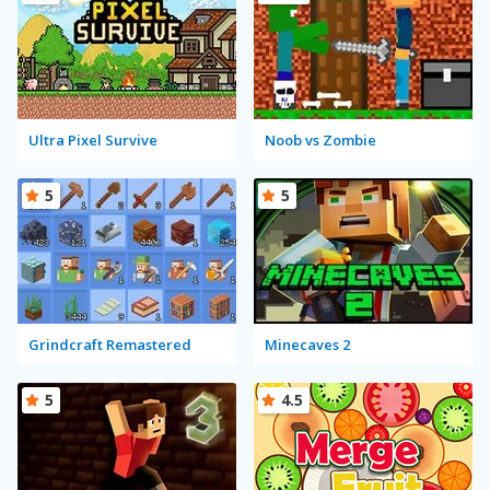
Ultra Pixel Survive
Noob vs Zombie
5
5
Grindcraft Remastered
Minecaves 2
5
4.5