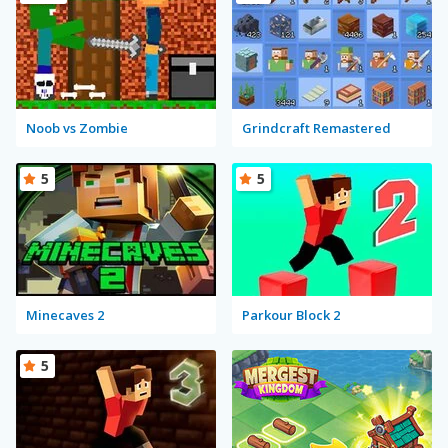
Noob vs Zombie
Grindcraft Remastered
5
5
Minecaves 2
Parkour Block 2
5