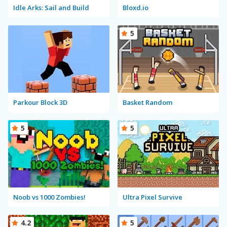
Idle Arks: Sail and Build
Bloxd.io
5
Parkour Block 3D
Basket Random
5
5
Noob vs 1000 Zombies!
Ultra Pixel Survive
4.2
5