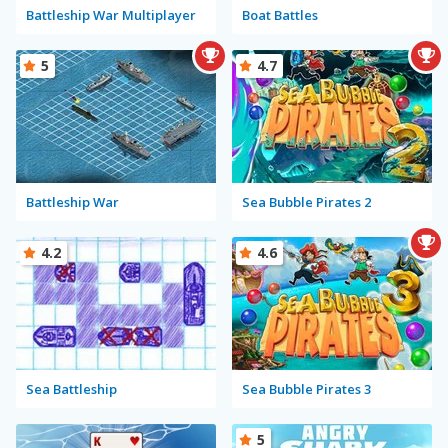
Battleship War Multiplayer
Boat Battles
5
4.7
Battleship War
Sea Bubble Pirates 2
4.2
4.6
Sea Battleship
Sea Bubble Pirates 3
5