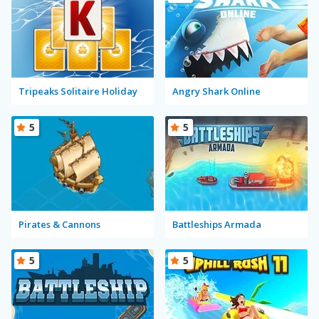
Tripeaks Solitaire Holiday
Angry Shark Online
5
5
Pirates & Cannons
Battleships Armada
5
5